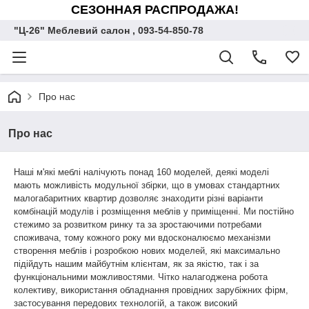
СЕЗОННАЯ РАСПРОДАЖА!
"Ц-26" Меблевий салон , 093-54-850-78
Про нас
Про нас
Наші м'які меблі налічують понад 160 моделей, деякі моделі
мають можливість модульної збірки, що в умовах стандартних
малогабаритних квартир дозволяє знаходити різні варіанти
комбінацій модулів і розміщення меблів у приміщенні. Ми постійно
стежимо за розвитком ринку та за зростаючими потребами
споживача, тому кожного року ми вдосконалюємо механізми
створення меблів і розробкою нових моделей, які максимально
підійдуть нашим майбутнім клієнтам, як за якістю, так і за
функціональними можливостями. Чітко налагоджена робота
колективу, використання обладнання провідних зарубіжних фірм,
застосування передових технологій, а також високий