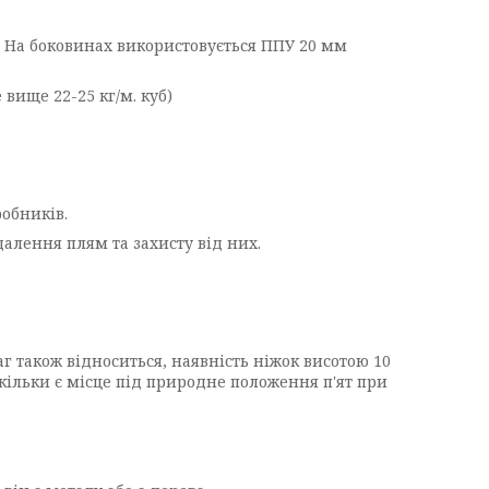
н. На боковинах використовується ППУ 20 мм
вище 22-25 кг/м. куб)
обників.
далення плям та захисту від них.
г також відноситься, наявність ніжок висотою 10
кільки є місце під природне положення п'ят при