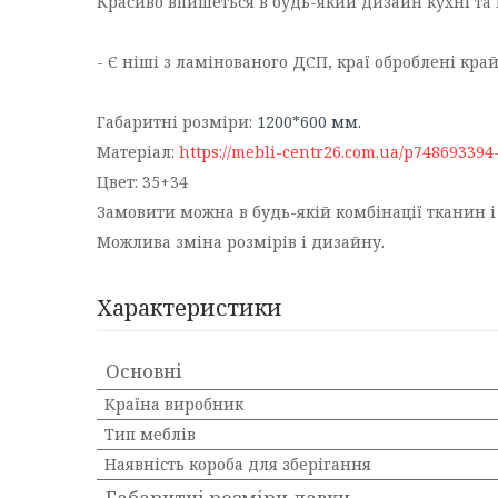
Красиво впишеться в будь-який дизайн кухні та 
- Є ніші з ламінованого ДСП, краї оброблені кра
Габаритні розміри
: 1200*600 мм.
Матеріал:
https://mebli-centr26.com.ua/p7486933
Цвет: 35+34
Замовити можна в будь-якій комбінації тканин і
Можлива зміна розмірів і дизайну.
Характеристики
Основні
Країна виробник
Тип меблів
Наявність короба для зберігання
Габаритні розміри лавки