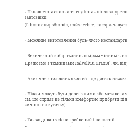
- Наповнення спинки та сидіння - пінополіуретан
завтовшки.
(В інших виробників, найчастіше, використовуєть
- Можливе виготовлення будь-якого нестандартн
- Величезний вибір тканин, шкірозамінників, на
Працюємо з тканинами Italvelluti (Італія), які 
- Але одне з головних якостей - це досить низька
- Ніжки можуть бути дерев'яними або металевими
см, що сприяє не тільки комфортно прибрати під
сидінні на куточку).
- Також диван якісно зроблений і пошитий.