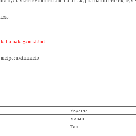
під будь-який кухонний або навіть журнальний столик, буде в
йкою.
94-bahamabagama.html
 шкірозамінників.
Україна
диван
Так