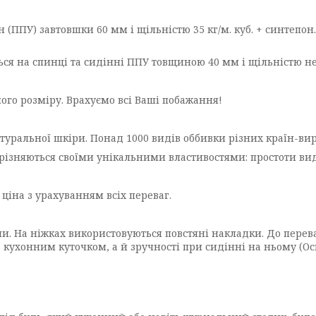
 (ППУ) завтовшки 60 мм і щільністю 35 кг/м. куб. + синтепо
ся на спинці та сидінні ППУ товщиною 40 мм і щільністю не 
ого розміру. Врахуємо всі Ваші побажання!
туральної шкіри. Понад 1000 видів оббивки різних країн-вир
відрізняються своїми унікальними властивостями: простоти ви
 ціна з урахуванням всіх переваг.
. На ніжках використовуються повстяні накладки. До перева
 кухонним куточком, а й зручності при сидінні на ньому (Ос