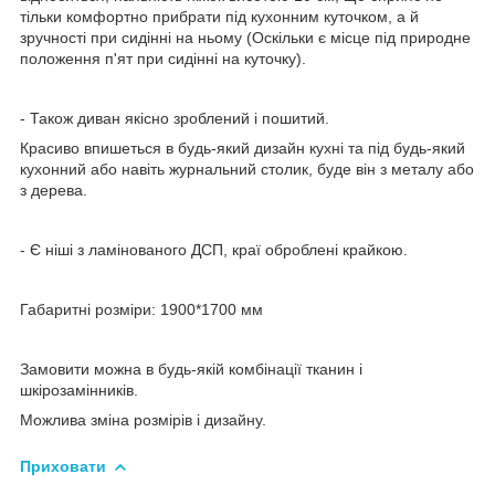
тільки комфортно прибрати під кухонним куточком, а й
зручності при сидінні на ньому (Оскільки є місце під природне
положення п'ят при сидінні на куточку).
- Також диван якісно зроблений і пошитий.
Красиво впишеться в будь-який дизайн кухні та під будь-який
кухонний або навіть журнальний столик, буде він з металу або
з дерева.
- Є ніші з ламінованого ДСП, краї оброблені крайкою.
Габаритні розміри: 1900*1700 мм
Замовити можна в будь-якій комбінації тканин і
шкірозамінників.
Можлива зміна розмірів і дизайну.
Приховати