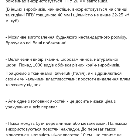
боковинах використовується ППУ 20 мм завтовшки.
(В інших виробників, найчастіше, використовується на спинці
та сидінні ППУ товщиною 40 мм і щільністю не вище 22-25 кг/
м. куб)
- Можливе виготовлення будь-якого нестандартного розміру.
Врахуємо всі Ваші побажання!
- Величезний вибір тканин, шкірозамінників, натуральної
шкіри. Понад 1000 видів оббивки різних країн-виробників.
Працюємо з тканинами Italvelluti (Італія), які відрізняються
своїми унікальними властивостями: простоти видалення плям
та захисту від них.
- Але одне з головних якостей - це досить низька ціна з
урахуванням всіх переваг.
- Ніжки можуть бути дерев'яними або металевими. На ніжках
використовуються повстяні накладки. До переваг також
відноситься, наявність ніжок висотою 10 см, що сприяє не