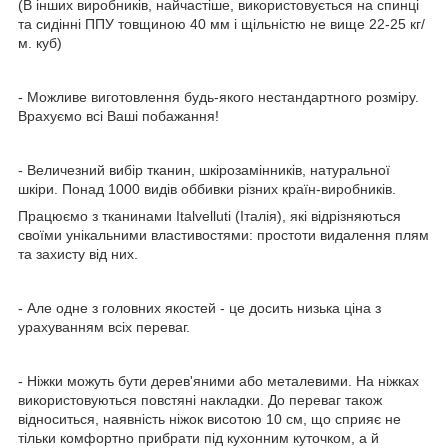
(В інших виробників, найчастіше, використовується на спинці
та сидінні ППУ товщиною 40 мм і щільністю не вище 22-25 кг/
м. куб)
- Можливе виготовлення будь-якого нестандартного розміру.
Врахуємо всі Ваші побажання!
- Величезний вибір тканин, шкірозамінників, натуральної
шкіри. Понад 1000 видів оббивки різних країн-виробників.
Працюємо з тканинами Italvelluti (Італія), які відрізняються
своїми унікальними властивостями: простоти видалення плям
та захисту від них.
- Але одне з головних якостей - це досить низька ціна з
урахуванням всіх переваг.
- Ніжки можуть бути дерев'яними або металевими. На ніжках
використовуються повстяні накладки. До переваг також
відноситься, наявність ніжок висотою 10 см, що сприяє не
тільки комфортно прибрати під кухонним куточком, а й