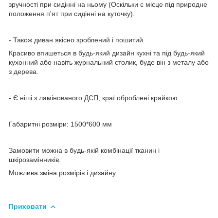
зручності при сидінні на ньому (Оскільки є місце під природне
положення п'ят при сидінні на куточку).
- Також диван якісно зроблений і пошитий.
Красиво впишеться в будь-який дизайн кухні та під будь-який
кухонний або навіть журнальний столик, буде він з металу або
з дерева.
- Є ніші з ламінованого ДСП, краї оброблені крайкою.
Габаритні розміри: 1500*600 мм
Замовити можна в будь-якій комбінації тканин і
шкірозамінників.
Можлива зміна розмірів і дизайну.
Приховати