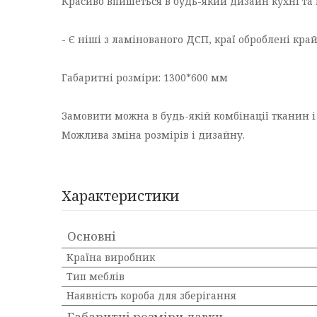
Красиво впишеться в будь-який дизайн кухні та 
- Є ніші з ламінованого ДСП, краї оброблені кра
Габаритні розміри: 1300*600 мм
Замовити можна в будь-якій комбінації тканин і
Можлива зміна розмірів і дизайну.
Характеристики
Основні
Країна виробник
Тип меблів
Наявність короба для зберігання
Габаритні розміри лавки