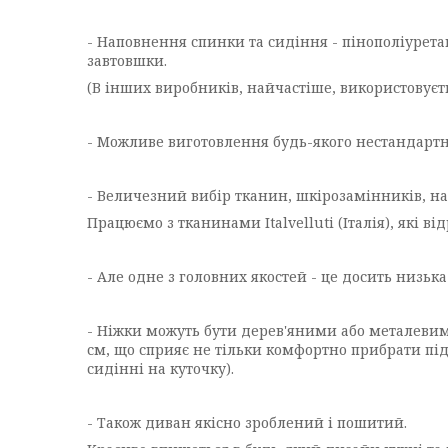
- Наповнення спинки та сидіння - пінополіуретан
завтовшки.
(В інших виробників, найчастіше, використовуєть
- Можливе виготовлення будь-якого нестандартн
- Величезний вибір тканин, шкірозамінників, на
Працюємо з тканинами Italvelluti (Італія), які 
- Але одне з головних якостей - це досить низька
- Ніжки можуть бути дерев'яними або металевими
см, що сприяє не тільки комфортно прибрати під
сидінні на куточку).
- Також диван якісно зроблений і пошитий.