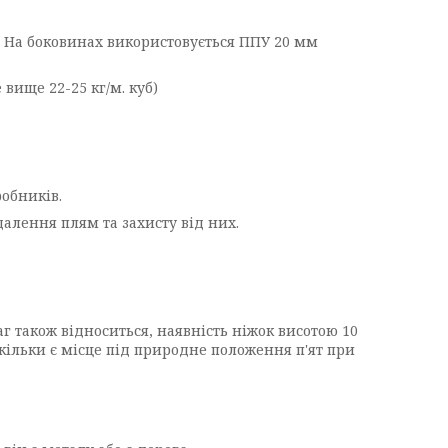
н. На боковинах використовується ППУ 20 мм
вище 22-25 кг/м. куб)
обників.
далення плям та захисту від них.
г також відноситься, наявність ніжок висотою 10
кільки є місце під природне положення п'ят при