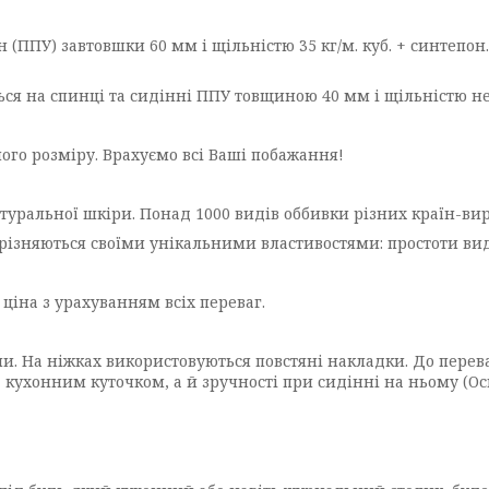
 (ППУ) завтовшки 60 мм і щільністю 35 кг/м. куб. + синтепо
ся на спинці та сидінні ППУ товщиною 40 мм і щільністю не 
ого розміру. Врахуємо всі Ваші побажання!
туральної шкіри. Понад 1000 видів оббивки різних країн-вир
відрізняються своїми унікальними властивостями: простоти ви
 ціна з урахуванням всіх переваг.
. На ніжках використовуються повстяні накладки. До перева
 кухонним куточком, а й зручності при сидінні на ньому (Ос