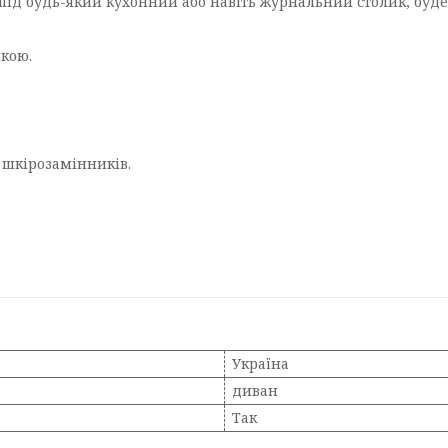
під будь-який кухонний або навіть журнальний столик, буде в
йкою.
 шкірозамінників.
Україна
диван
Так