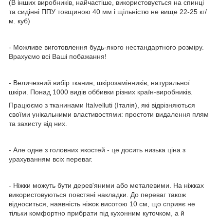
(В інших виробників, найчастіше, використовується на спинці
та сидінні ППУ товщиною 40 мм і щільністю не вище 22-25 кг/
м. куб)
- Можливе виготовлення будь-якого нестандартного розміру.
Врахуємо всі Ваші побажання!
- Величезний вибір тканин, шкірозамінників, натуральної
шкіри. Понад 1000 видів оббивки різних країн-виробників.
Працюємо з тканинами Italvelluti (Італія), які відрізняються
своїми унікальними властивостями: простоти видалення плям
та захисту від них.
- Але одне з головних якостей - це досить низька ціна з
урахуванням всіх переваг.
- Ніжки можуть бути дерев'яними або металевими. На ніжках
використовуються повстяні накладки. До переваг також
відноситься, наявність ніжок висотою 10 см, що сприяє не
тільки комфортно прибрати під кухонним куточком, а й