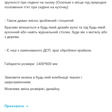
зручності при сидінні на ньому (Оскільки є місце під природне
положення п'ят при сидінні на куточку).
- Також диван якісно зроблений і пошитий.
Красиво впишеться в будь-який дизайн кухні та під будь-який
кухонний або навіть журнальний столик, буде він з металу або
з дерева.
- Є ніші з ламінованого ДСП, краї оброблені крайкою.
Габаритні розміри: 1400*600 мм
Замовити можна в будь-якій комбінації тканин і
шкірозамінників.
Можлива зміна розмірів і дизайну.
Приховати