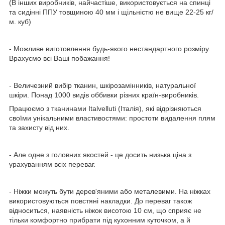
(В інших виробників, найчастіше, використовується на спинці
та сидінні ППУ товщиною 40 мм і щільністю не вище 22-25 кг/
м. куб)
- Можливе виготовлення будь-якого нестандартного розміру.
Врахуємо всі Ваші побажання!
- Величезний вибір тканин, шкірозамінників, натуральної
шкіри. Понад 1000 видів оббивки різних країн-виробників.
Працюємо з тканинами Italvelluti (Італія), які відрізняються
своїми унікальними властивостями: простоти видалення плям
та захисту від них.
- Але одне з головних якостей - це досить низька ціна з
урахуванням всіх переваг.
- Ніжки можуть бути дерев'яними або металевими. На ніжках
використовуються повстяні накладки. До переваг також
відноситься, наявність ніжок висотою 10 см, що сприяє не
тільки комфортно прибрати під кухонним куточком, а й