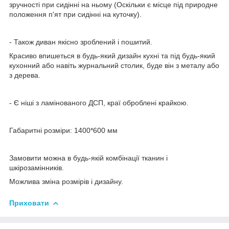
зручності при сидінні на ньому (Оскільки є місце під природне
положення п'ят при сидінні на куточку).
- Також диван якісно зроблений і пошитий.
Красиво впишеться в будь-який дизайн кухні та під будь-який
кухонний або навіть журнальний столик, буде він з металу або
з дерева.
- Є ніші з ламінованого ДСП, краї оброблені крайкою.
Габаритні розміри: 1400*600 мм
Замовити можна в будь-якій комбінації тканин і
шкірозамінників.
Можлива зміна розмірів і дизайну.
Приховати