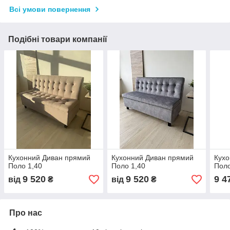
Всі умови повернення
Подібні товари компанії
Кухонний Диван прямий
Кухонний Диван прямий
Кухо
Поло 1,40
Поло 1,40
Поло
9 520
9 520
9 4
від
₴
від
₴
Про нас