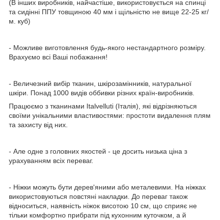
(В інших виробників, найчастіше, використовується на спинці
та сидінні ППУ товщиною 40 мм і щільністю не вище 22-25 кг/
м. куб)
- Можливе виготовлення будь-якого нестандартного розміру.
Врахуємо всі Ваші побажання!
- Величезний вибір тканин, шкірозамінників, натуральної
шкіри. Понад 1000 видів оббивки різних країн-виробників.
Працюємо з тканинами Italvelluti (Італія), які відрізняються
своїми унікальними властивостями: простоти видалення плям
та захисту від них.
- Але одне з головних якостей - це досить низька ціна з
урахуванням всіх переваг.
- Ніжки можуть бути дерев'яними або металевими. На ніжках
використовуються повстяні накладки. До переваг також
відноситься, наявність ніжок висотою 10 см, що сприяє не
тільки комфортно прибрати під кухонним куточком, а й