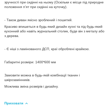
зручності при сидінні на ньому (Оскільки є місце під природне
положення п'ят при сидінні на куточку).
- Також диван якісно зроблений і пошитий.
Красиво впишеться в будь-який дизайн кухні та під будь-який
кухонний або навіть журнальний столик, буде він з металу або
з дерева.
- Є ніші з ламінованого ДСП, краї оброблені крайкою.
Габаритні розміри: 1400*600 мм
Замовити можна в будь-якій комбінації тканин і
шкірозамінників.
Можлива зміна розмірів і дизайну.
Приховати