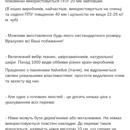
боковинах використовується ППУ 20 мм завтовшки.
(В інших виробників, найчастіше, використовується на спинці
та сидінні ППУ товщиною 40 мм і щільністю не вище 22-25 кг/
м. куб)
- Можливе виготовлення будь-якого нестандартного розміру.
Врахуємо всі Ваші побажання!
- Величезний вибір тканин, шкірозамінників, натуральної
шкіри. Понад 1000 видів оббивки різних країн-виробників.
Працюємо з тканинами Italvelluti (Італія), які відрізняються
своїми унікальними властивостями: простоти видалення плям
та захисту від них.
- Але одне з головних якостей - це досить низька ціна з
урахуванням всіх переваг.
- Ніжки можуть бути дерев'яними або металевими. На ніжках
використовуються повстяні накладки. До переваг також
відноситься, наявність ніжок висотою 10 см, що сприяє не